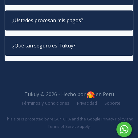
¿Ustedes procesan mis pagos?
¿Qué tan seguro es Tukuy?
Tukuy © 2026 - Hecho por
en Perú
Términos y Condiciones
Privacidad
Soporte
This site is protected by reCAPTCHA and the Google
Privacy Policy
and
Terms of Service
apply.