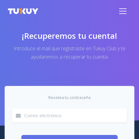
¡Recuperemos tu cuenta!
Introduce el mail que registraste en Tukuy Club y te
ayudaremos a recuperar tu cuenta.
Resetea tu contraseña