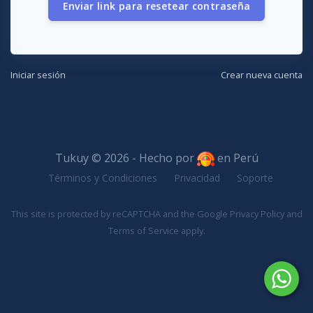
Enviar link para resetear contraseña
Iniciar sesión
Crear nueva cuenta
Tukuy © 2026 - Hecho por
en Perú
Términos y Condiciones
Privacidad
Soporte
This site is protected by reCAPTCHA and the Google
Privacy Policy
and
Terms of Service
apply.